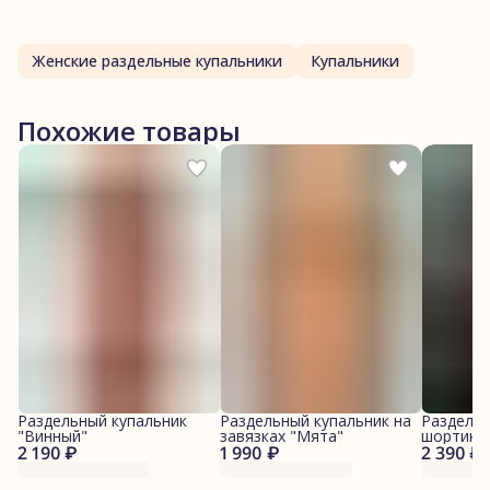
Женские раздельные купальники
Купальники
Похожие товары
Раздельный купальник
Раздельный купальник на
Раздельн
"Винный"
завязках "Мята"
шортикам
2 190 ₽
1 990 ₽
2 390 ₽