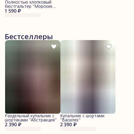
Полностью хлопковый
бюстгальтер "Морские
1 590 ₽
котики"
Бестселлеры
Раздельный купальник с
Купальник с шортами
шортиками "Абстракция"
"Василек"
2 390 ₽
2 390 ₽