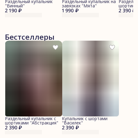
Раздельный купальник
Раздельный купальник на
Раздельн
"Винный"
завязках "Мята"
шортикам
2 190 ₽
1 990 ₽
2 390 ₽
Бестселлеры
Раздельный купальник с
Купальник с шортами
шортиками "Абстракция"
"Василек"
2 390 ₽
2 390 ₽