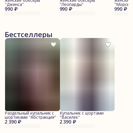
Женские боксеры
Женские боксеры
Женские
"Джинса"
"Леопарды"
"Морские
990 ₽
990 ₽
990 ₽
Бестселлеры
Раздельный купальник с
Купальник с шортами
шортиками "Абстракция"
"Василек"
2 390 ₽
2 390 ₽