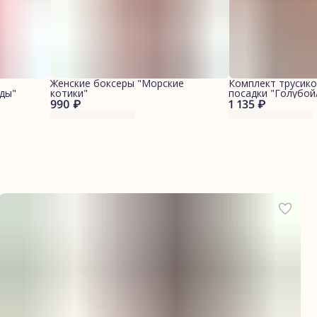
Женские боксеры "Морские
Комплект трусико
ды"
котики"
посадки "Голубо
990 ₽
1 135 ₽
котики"