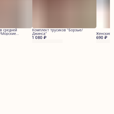
в средней
Комплект трусиков "Борзые/
й/Морские
Джинса"
Женские 
1 080 ₽
690 ₽