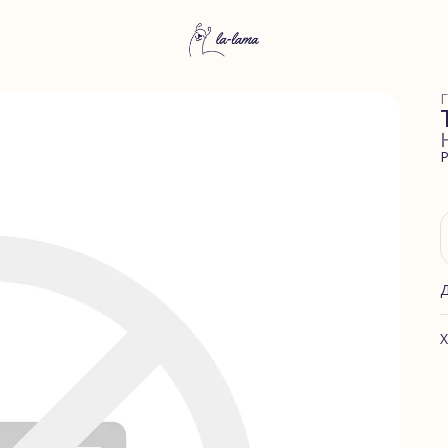
Г
Р
Х
А
Ф
С