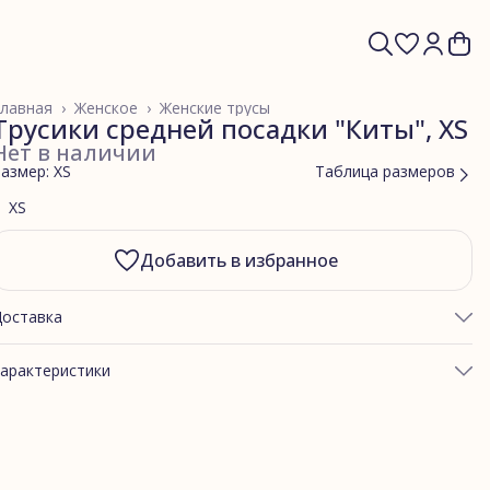
лавная
›
Женское
›
Женские трусы
Трусики средней посадки "Киты", XS
Нет в наличии
азмер: XS
Таблица размеров
XS
Добавить в избранное
Доставка
арактеристики
ртикул
китыТ10
Хлопковый трикотаж
Киты
асон трусов
Трусики средней посадки (Т10)
остав материала
хлопковый трикотаж 95%