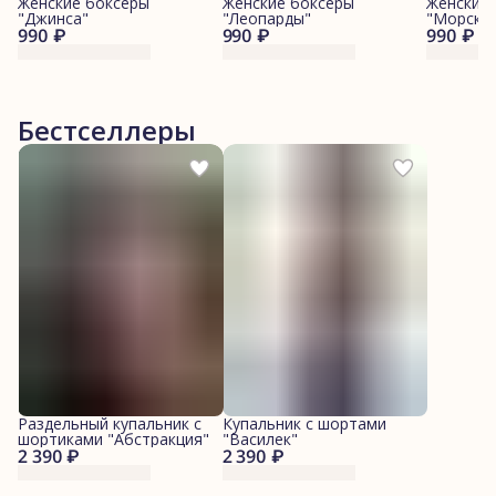
Женские боксеры
Женские боксеры
Женские
"Джинса"
"Леопарды"
"Морские
990 ₽
990 ₽
990 ₽
Бестселлеры
Раздельный купальник с
Купальник с шортами
шортиками "Абстракция"
"Василек"
2 390 ₽
2 390 ₽