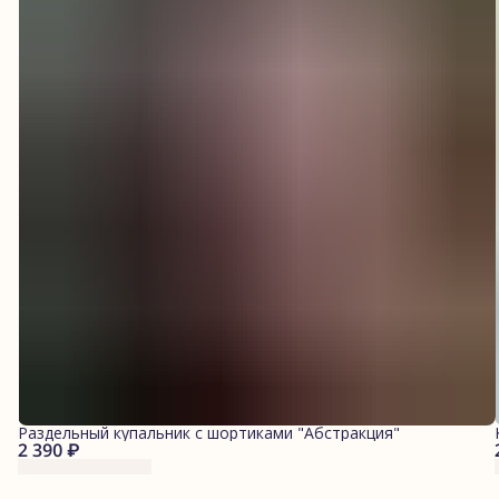
Раздельный купальник с шортиками "Абстракция"
2 390 ₽