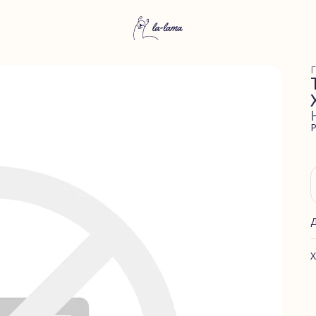
Г
Р
Х
А
Ф