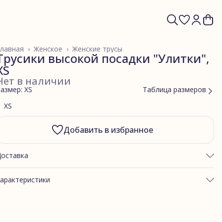
лавная
›
Женское
›
Женские трусы
Трусики высокой посадки "Улитки",
XS
Нет в наличии
азмер: XS
Таблица размеров
XS
Добавить в избранное
Доставка
арактеристики
ртикул
Т2 улитки
Хлопковый трикотаж
Улитки
асон трусов
Трусики высокой посадки (Т2)