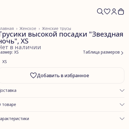
лавная
›
Женское
›
Женские трусы
Трусики высокой посадки "Звездная
ночь", XS
Нет в наличии
азмер: XS
Таблица размеров
XS
Добавить в избранное
Доставка
 товаре
ОБХВАТ ТАЛИИ: 60-65
арактеристики
ОБХВАТ ЯГОДИЦ: 85-89
ртикул
Т2 вангог