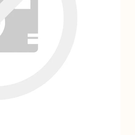
Ф
С
С