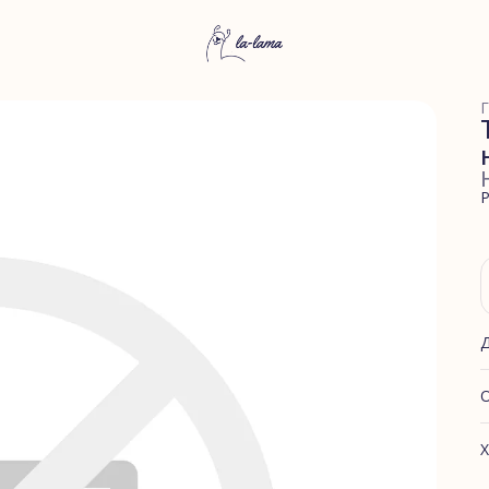
Г
Р
О
Х
А