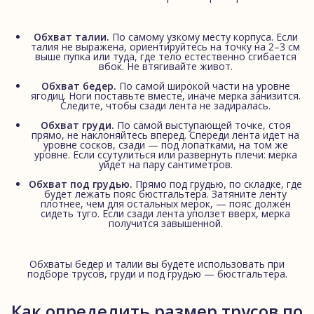
Обхват талии.
По самому узкому месту корпуса. Если
талия не выражена, ориентируйтесь на точку на 2–3 см
выше пупка или туда, где тело естественно сгибается
вбок. Не втягивайте живот.
Обхват бедер.
По самой широкой части на уровне
ягодиц. Ноги поставьте вместе, иначе мерка занизится.
Следите, чтобы сзади лента не задиралась.
Обхват груди.
По самой выступающей точке, стоя
прямо, не наклоняйтесь вперед. Спереди лента идет на
уровне сосков, сзади — под лопатками, на том же
уровне. Если ссутулиться или развернуть плечи: мерка
уйдет на пару сантиметров.
Обхват под грудью.
Прямо под грудью, по складке, где
будет лежать пояс бюстгальтера. Затяните ленту
плотнее, чем для остальных мерок, — пояс должен
сидеть туго. Если сзади лента уползет вверх, мерка
получится завышенной.
Обхваты бедер и талии вы будете использовать при
подборе трусов, груди и под грудью — бюстгальтера.
Как определить размер трусов по