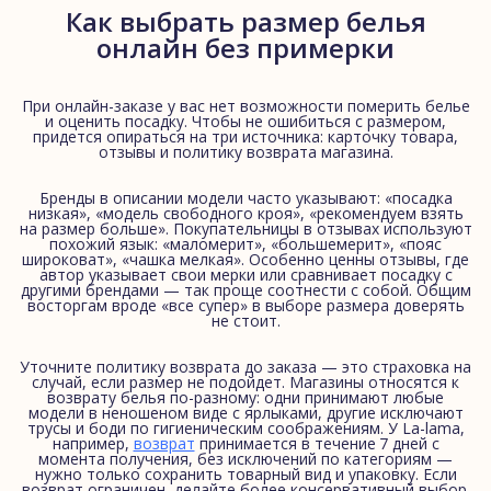
Как выбрать размер белья
онлайн без примерки
При онлайн-заказе у вас нет возможности померить белье
и оценить посадку. Чтобы не ошибиться с размером,
придется опираться на три источника: карточку товара,
отзывы и политику возврата магазина.
Бренды в описании модели часто указывают: «посадка
низкая», «модель свободного кроя», «рекомендуем взять
на размер больше». Покупательницы в отзывах используют
похожий язык: «маломерит», «большемерит», «пояс
широковат», «чашка мелкая». Особенно ценны отзывы, где
автор указывает свои мерки или сравнивает посадку с
другими брендами — так проще соотнести с собой. Общим
восторгам вроде «все супер» в выборе размера доверять
не стоит.
Уточните политику возврата до заказа — это страховка на
случай, если размер не подойдет. Магазины относятся к
возврату белья по-разному: одни принимают любые
модели в неношеном виде с ярлыками, другие исключают
трусы и боди по гигиеническим соображениям. У La-lama,
например,
возврат
принимается в течение 7 дней с
момента получения, без исключений по категориям —
нужно только сохранить товарный вид и упаковку. Если
возврат ограничен, делайте более консервативный выбор.