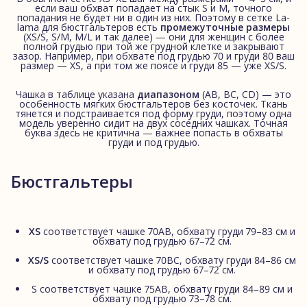
если ваш обхват попадает на стык S и M, точного
попадания не будет ни в один из них. Поэтому в сетке La-
lama для бюстгальтеров есть
промежуточные размеры
(XS/S, S/M, M/L и так далее) — они для женщин с более
полной грудью при той же грудной клетке и закрывают
зазор. Например, при обхвате под грудью 70 и груди 80 ваш
размер — XS, а при том же поясе и груди 85 — уже XS/S.
Чашка в таблице указана
диапазоном
(AB, BC, CD) — это
особенность мягких бюстгальтеров без косточек. Ткань
тянется и подстраивается под форму груди, поэтому одна
модель уверенно сидит на двух соседних чашках. Точная
буква здесь не критична — важнее попасть в обхваты
груди и под грудью.
Бюстгальтеры
XS
соответствует чашке 70AB, обхвату груди 79–83 см и
обхвату под грудью 67–72 см.
XS/S
соответствует чашке 70BC, обхвату груди 84–86 см
и обхвату под грудью 67–72 см.
S соответствует чашке 75AB, обхвату груди 84–89 см и
обхвату под грудью 73–78 см.