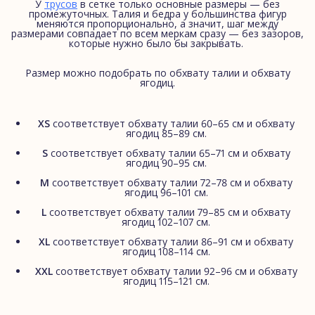
У
трусов
в сетке только основные размеры — без
промежуточных. Талия и бедра у большинства фигур
меняются пропорционально, а значит, шаг между
размерами совпадает по всем меркам сразу — без зазоров,
которые нужно было бы закрывать.
Размер можно подобрать по обхвату талии и обхвату
ягодиц.
XS
соответствует обхвату талии 60–65 см и обхвату
ягодиц 85–89 см.
S
соответствует обхвату талии 65–71 см и обхвату
ягодиц 90–95 см.
M
соответствует обхвату талии 72–78 см и обхвату
ягодиц 96–101 см.
L
соответствует обхвату талии 79–85 см и обхвату
ягодиц 102–107 см.
XL
соответствует обхвату талии 86–91 см и обхвату
ягодиц 108–114 см.
XXL
соответствует обхвату талии 92–96 см и обхвату
ягодиц 115–121 см.