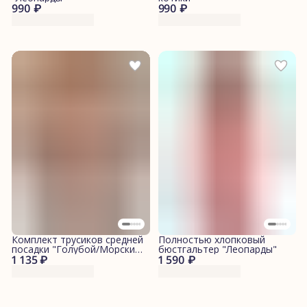
990 ₽
990 ₽
Комплект трусиков средней
Полностью хлопковый
посадки "Голубой/Морские
бюстгальтер "Леопарды"
1 135 ₽
котики"
1 590 ₽