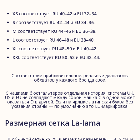
XS
соответствует
RU 40–42
и
EU 32–34
.
S
соответствует
RU 42–44
и
EU 34–36
.
M
соответствует
RU 44–46
и
EU 36–38
.
L
соответствует
RU 46–48
и
EU 38–40.
XL
соответствует
RU 48–50
и
EU 40–42
.
XXL
соответствует
RU 50–52
и
EU 42–44
.
Соответствие приблизительное: реальные диапазоны
обхватов у каждого бренда свои.
С чашками бюстгальтеров отдельная история: системы UK,
US и EU не совпадают между собой. Чашка C в одной может
оказаться D в другой. Если на ярлыке латинская буква без
указания страны — по умолчанию это EU-маркировка.
Размерная сетка La-lama
В обычной сетке XS–XL шаг между размерами — 4–5 см, и