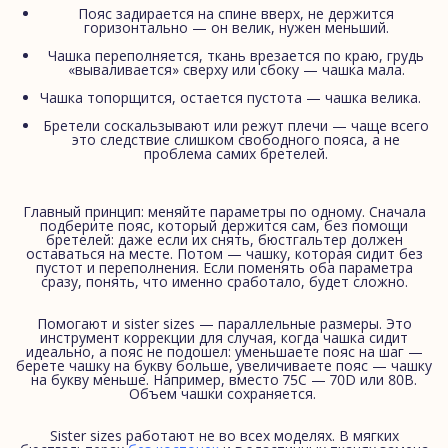
Пояс задирается на спине вверх, не держится
горизонтально — он велик, нужен меньший.
Чашка переполняется, ткань врезается по краю, грудь
«вываливается» сверху или сбоку — чашка мала.
Чашка топорщится, остается пустота — чашка велика.
Бретели соскальзывают или режут плечи — чаще всего
это следствие слишком свободного пояса, а не
проблема самих бретелей.
Главный принцип: меняйте параметры по одному. Сначала
подберите пояс, который держится сам, без помощи
бретелей: даже если их снять, бюстгальтер должен
оставаться на месте. Потом — чашку, которая сидит без
пустот и переполнения. Если поменять оба параметра
сразу, понять, что именно сработало, будет сложно.
Помогают и sister sizes — параллельные размеры. Это
инструмент коррекции для случая, когда чашка сидит
идеально, а пояс не подошел: уменьшаете пояс на шаг —
берете чашку на букву больше, увеличиваете пояс — чашку
на букву меньше. Например, вместо 75С — 70D или 80В.
Объем чашки сохраняется.
Sister sizes работают не во всех моделях. В мягких