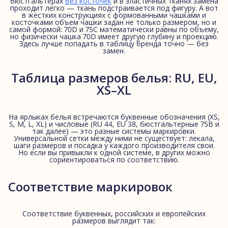
бюстгальтерах
без косточек
и в эластичных тканях замена
проходит легко — ткань подстраивается под фигуру. А вот
в жестких конструкциях с формованными чашками и
косточками объем чашки задан не только размером, но и
самой формой: 70D и 75С математически равны по объему,
но физически чашка 70D имеет другую глубину и проекцию.
Здесь лучше попадать в таблицу бренда точно — без
замен.
Таблица размеров белья: RU, EU,
XS–XL
На ярлыках белья встречаются буквенные обозначения (XS,
S, M, L, XL) и числовые (RU 44, EU 38, бюстгальтерные 75В и
так далее) — это разные системы маркировки.
Универсальной сетки между ними не существует: лекала,
шаги размеров и посадка у каждого производителя свои.
Но если вы привыкли к одной системе, в других можно
сориентироваться по соответствию.
Соответствие маркировок
Соответствие буквенных, российских и европейских
размеров выглядит так: