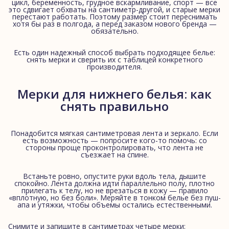
цикл, беременность, грудное вскармливание, спорт — все
это сдвигает обхваты на сантиметр-другой, и старые мерки
перестают работать. Поэтому размер стоит переснимать
хотя бы раз в полгода, а перед заказом нового бренда —
обязательно.
Есть один надежный способ выбрать подходящее белье:
снять мерки и сверить их с таблицей конкретного
производителя.
Мерки для нижнего белья: как
снять правильно
Понадобится мягкая сантиметровая лента и зеркало. Если
есть возможность — попросите кого-то помочь: со
стороны проще проконтролировать, что лента не
съезжает на спине.
Встаньте ровно, опустите руки вдоль тела, дышите
спокойно. Лента должна идти параллельно полу, плотно
прилегать к телу, но не врезаться в кожу — правило
«вплотную, но без боли». Меряйте в тонком белье без пуш-
апа и утяжки, чтобы объемы остались естественными.
Снимите и запишите в сантиметрах четыре мерки: