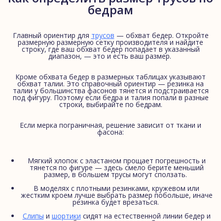
бедрам
Главный ориентир для
трусов
— обхват бедер. Откройте
размерную размерную сетку производителя и найдите
строку, где ваш обхват бедер попадает в указанный
диапазон, — это и есть ваш размер.
Кроме обхвата бедер в размерных таблицах указывают
обхват талии. Это справочный ориентир — резинка на
талии у большинства фасонов тянется и подстраивается
под фигуру. Поэтому если бедра и талия попали в разные
строки, выбирайте по бедрам.
Если мерка пограничная, решение зависит от ткани и
фасона:
Мягкий хлопок с эластаном прощает погрешность и
тянется по фигуре — здесь смело берите меньший
размер, в большем трусы могут сползать.
В моделях с плотными резинками, кружевом или
жестким кроем лучше выбрать размер побольше, иначе
резинка будет врезаться.
Слипы
и
шортики
сидят на естественной линии бедер и