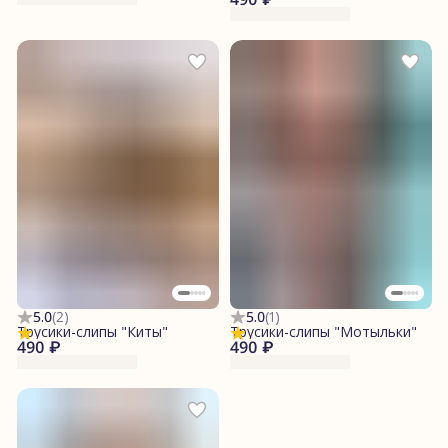
5.0
(
2
)
5.0
(
1
)
Трусики-слипы "Киты"
Трусики-слипы "Мотыльки"
490 ₽
490 ₽