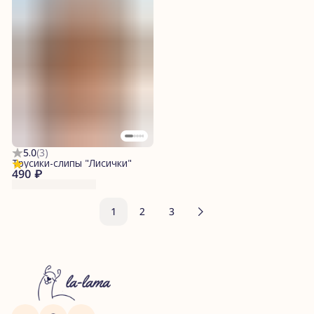
5.0
(
3
)
Трусики-слипы "Лисички"
490 ₽
1
2
3