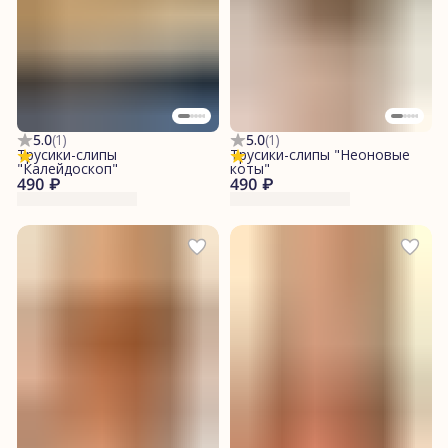
5.0
(
1
)
5.0
(
1
)
Трусики-слипы
Трусики-слипы "Неоновые
"Калейдоскоп"
коты"
490 ₽
490 ₽