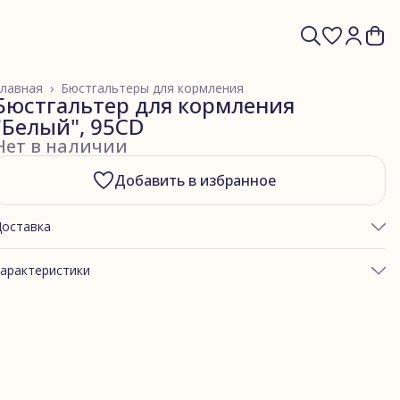
лавная
›
Бюстгальтеры для кормления
Бюстгальтер для кормления
"Белый", 95CD
Нет в наличии
Добавить в избранное
Доставка
арактеристики
ртикул
М4корм белый
улирная гладь
Однотон "Белый"
Фасон лифа
Лиф с имитацией косточек
(М4) для кормления
Подклад
Белый
остав подклада
хлопковый трикотаж 95%