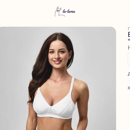
Г
Х
А
К
С