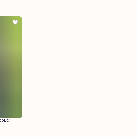
орье"