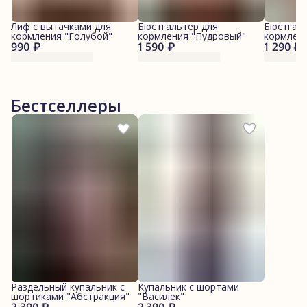
Лиф с вытачками для
Бюстгальтер для
Бюстгаль
кормления "Голубой"
кормления "Пудровый"
кормлен
990 ₽
1 590 ₽
1 290 ₽
Бестселлеры
Раздельный купальник с
Купальник с шортами
шортиками "Абстракция"
"Василек"
2 390 ₽
2 390 ₽