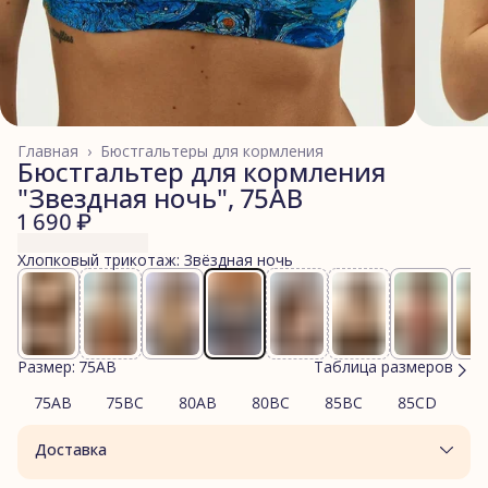
Главная
›
Бюстгальтеры для кормления
Бюстгальтер для кормления
"Звездная ночь", 75AB
1 690 ₽
Хлопковый трикотаж: Звёздная ночь
Размер: 75AB
Таблица размеров
75AB
75BC
80AB
80BC
85BC
85CD
9
Доставка