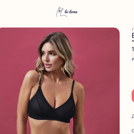
Г
Р
О