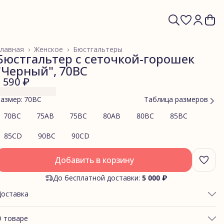
лавная
›
Женское
›
Бюстгальтеры
Бюстгальтер с сеточкой-горошек
"Черный", 70BC
1 590 ₽
азмер: 70BC
Таблица размеров
70BC
75AB
75BC
80AB
80BC
85BC
85CD
90BC
90CD
Добавить в корзину
До бесплатной доставки:
5 000 ₽
Доставка
 товаре