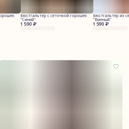
горошек
Бюстгальтер с сеточкой-горошек
Бюстгальтер из с
"Синий"
"Винный"
1 590 ₽
1 590 ₽