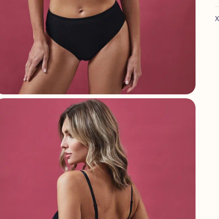
Х
А
С
Г