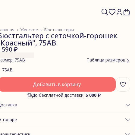
лавная
›
Женское
›
Бюстгальтеры
Бюстгальтер с сеточкой-горошек
"Красный", 75AB
1 590 ₽
азмер: 75AB
Таблица размеров
75AB
Добавить в корзину
До бесплатной доставки:
5 000 ₽
Доставка
 товаре
ОБХВАТ ГРУДИ:84-89
арактеристики