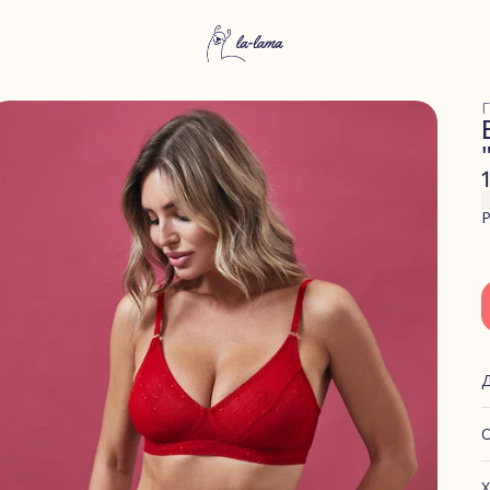
Г
Р
О
Х