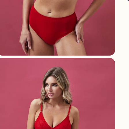
А
С
Г