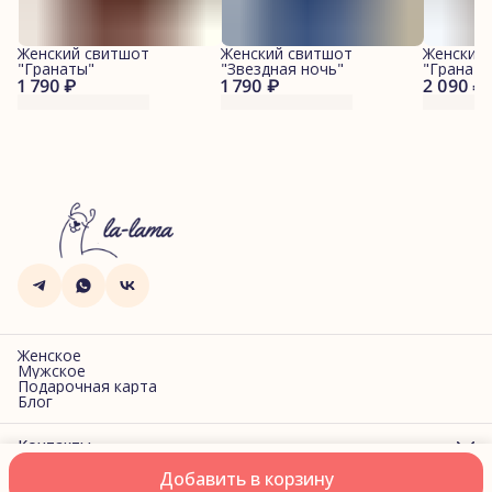
Женский свитшот
Женский свитшот
Женские
"Гранаты"
"Звездная ночь"
"Гранаты
1 790 ₽
1 790 ₽
2 090 ₽
Женское
Мужское
Подарочная карта
Блог
Контакты
Адрес
Добавить в корзину
г. Санкт-Петербург, Фучика, 2