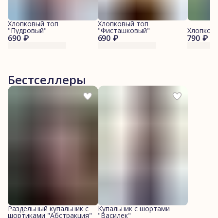
Хлопковый топ
Хлопковый топ
"Пудровый"
"Фисташковый"
Хлопковы
690 ₽
690 ₽
790 ₽
Бестселлеры
Раздельный купальник с
Купальник с шортами
шортиками "Абстракция"
"Василек"