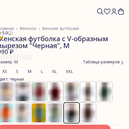
лавная
›
Женское
›
Женские футболки
5.0
(
2
)
Женская футболка с V-образным
вырезом "Черная", M
990 ₽
азмер: M
Таблица размеров
XS
S
M
L
XL
XXL
вет: Черная