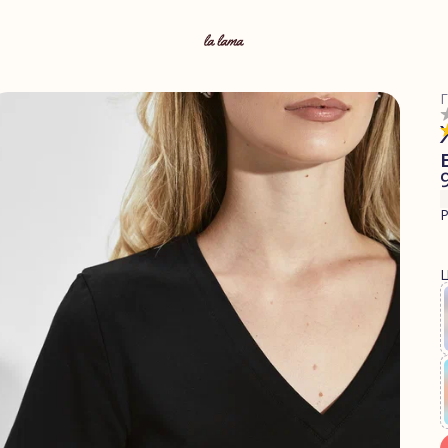
Г
Р
Ц