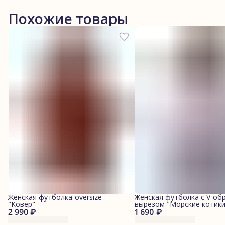
Похожие товары
Женская футболка-oversize
Женская футболка с V-об
"Ковер"
вырезом "Морские котики
2 990 ₽
1 690 ₽