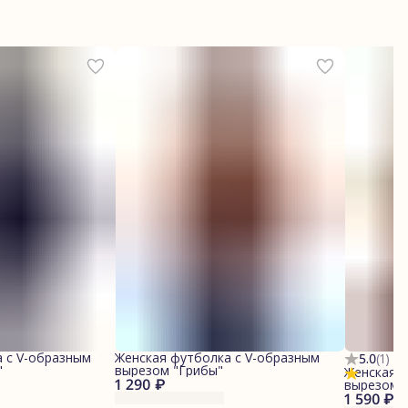
 с V-образным
Женская футболка с V-образным
5.0
(
1
)
"
вырезом "Грибы"
Женская ф
1 290 ₽
вырезом 
1 590 ₽