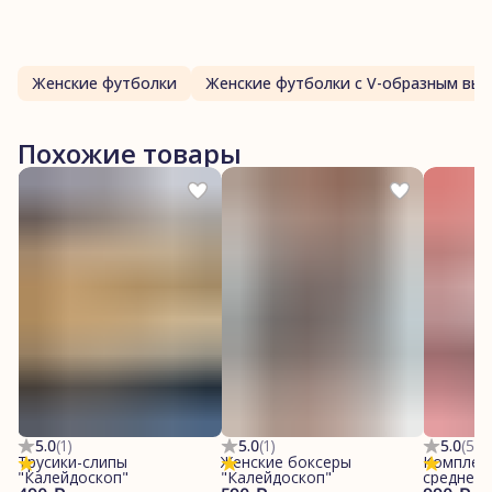
Женские футболки
Женские футболки с V-образным вы
Похожие товары
5.0
(
1
)
5.0
(
1
)
5.0
(
5
)
Трусики-слипы
Женские боксеры
Комплект
"Калейдоскоп"
"Калейдоскоп"
средней 