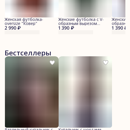
Женская футболка-
Женские футболка с V-
Женские 
oversize "Ковер"
образным вырезом
образны
2 990 ₽
1 390 ₽
"Изумрудная"
1 390 ₽
"Шокола
Бестселлеры
Раздельный купальник с
Купальник с шортами