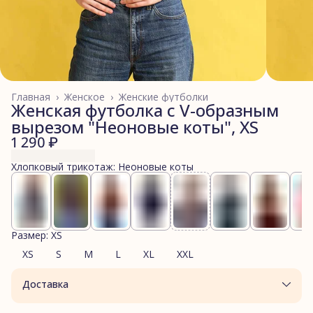
Главная
›
Женское
›
Женские футболки
Женская футболка с V-образным
вырезом "Неоновые коты", XS
1 290 ₽
Хлопковый трикотаж: Неоновые коты
Размер: XS
XS
S
M
L
XL
XXL
Доставка