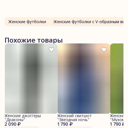
Женские футболки
Женские футболки с V-образным вы
Похожие товары
Женские джоггеры
Женский свитшот
Женский
"Драконы"
"Звездная ночь"
"Мухомо
2 090 ₽
1 790 ₽
1 790 ₽