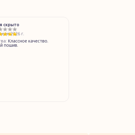
я скрыто
июля 2026 г.
тва
:
Классное качество.
й пошив.