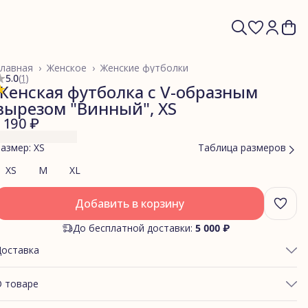
лавная
›
Женское
›
Женские футболки
5.0
(
1
)
Женская футболка с V-образным
вырезом "Винный", XS
1 190 ₽
азмер: XS
Таблица размеров
XS
M
XL
Добавить в корзину
До бесплатной доставки:
5 000 ₽
Доставка
 товаре