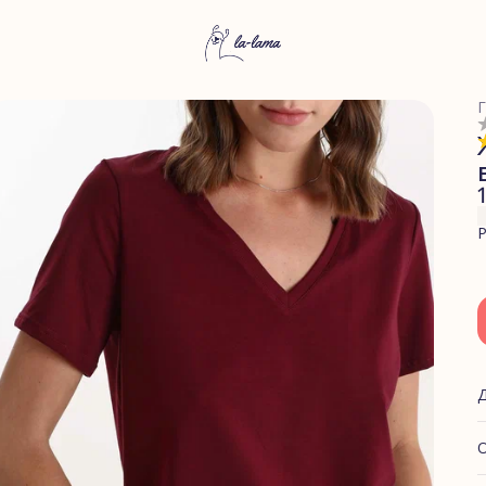
Г
Р
О