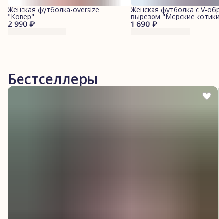
Женская футболка-oversize
Женская футболка с V-об
"Ковер"
вырезом "Морские котики
2 990 ₽
1 690 ₽
Бестселлеры