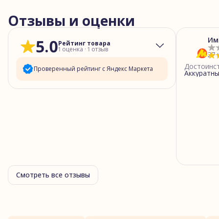
Отзывы и оценки
Им
5.0
Рейтинг товара
1
оценка
·
1
отзыв
27 
Достоинс
Проверенный рейтинг с Яндекс Маркета
Аккуратны
5
звёзд
1
4
звезды
0
3
звезды
0
2
звезды
0
1
звезда
0
Смотреть все отзывы