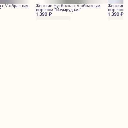
 с V-образным
Женские футболка с V-образным
Женские ф
"
вырезом "Изумрудная"
вырезом 
1 390 ₽
1 390 ₽