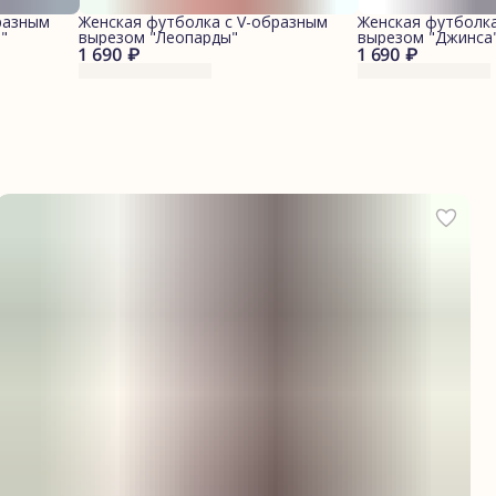
разным
Женская футболка с V-образным
Женская футболка
"
вырезом "Леопарды"
вырезом "Джинса
1 690 ₽
1 690 ₽