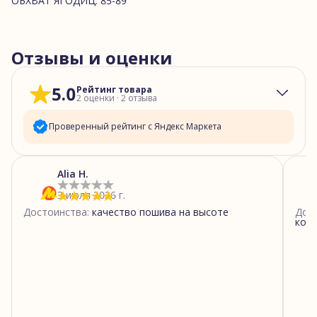
ОБХВАТ ЯГОДИЦ: 85-89
Отзывы и оценки
5.0
Рейтинг товара
2
оценки
·
2
отзыва
Проверенный рейтинг с Яндекс Маркета
5
звёзд
2
Alia H.
4
звезды
0
3 июля 2026 г.
3
звезды
0
Достоинства
:
качество пошива на высоте
Дос
2
звезды
0
ком
1
звезда
0