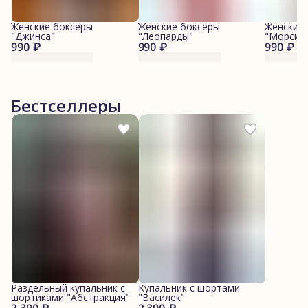
Женские боксеры
Женские боксеры
Женские
"Джинса"
"Леопарды"
"Морские
990 ₽
990 ₽
990 ₽
Бестселлеры
Раздельный купальник с
Купальник с шортами
шортиками "Абстракция"
"Василек"
2 390 ₽
2 390 ₽