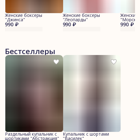
Женские боксеры
Женские боксеры
Женские
"Джинса"
"Леопарды"
"Морские
990 ₽
990 ₽
990 ₽
Бестселлеры
Раздельный купальник с
Купальник с шортами
шортиками "Абстракция"
"Василек"