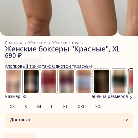
Главная
›
Женское
›
Женские трусы
Женские боксеры "Красные", XL
690 ₽
Хлопковый трикотаж: Однотон "Красный"
Размер: XL
Таблица размеров
XS
S
M
L
XL
XXL
3XL
Доставка