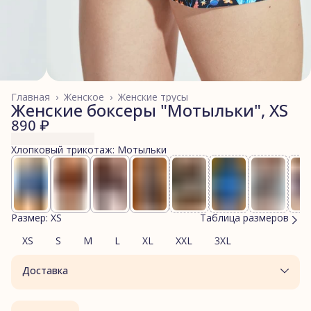
Главная
›
Женское
›
Женские трусы
Женские боксеры "Мотыльки", XS
890 ₽
Хлопковый трикотаж: Мотыльки
Размер: XS
Таблица размеров
XS
S
M
L
XL
XXL
3XL
Доставка