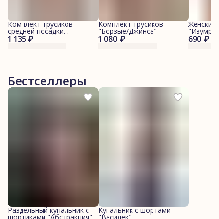
Комплект трусиков
Комплект трусиков
Женские
средней посадки
"Борзые/Джинса"
"Изумру
1 135 ₽
"Голубой/Морские
1 080 ₽
690 ₽
котики"
Бестселлеры
Раздельный купальник с
Купальник с шортами
шортиками "Абстракция"
"Василек"