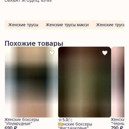
ОБХВАТ ЯГОДИЦ: 85-89
Женские трусы
Женские трусы макси
Женские трусы 
Похожие товары
Женские боксеры
Женские
5.0
(
1
)
"Изумрудные"
"Черные"
Женские боксеры
690 ₽
790 ₽
"Фисташковые"