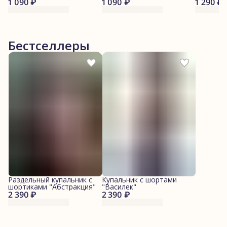
1 090 ₽
масло"
1 090 ₽
1 290 ₽
Бестселлеры
Раздельный купальник с
Купальник с шортами
шортиками "Абстракция"
"Василек"
2 390 ₽
2 390 ₽