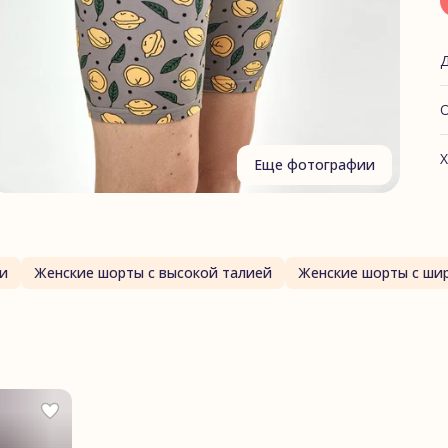
О
О
Х
Еще фотографии
О
А
Ф
и
Женские шорты с высокой талией
Женские шорты с ши
Г