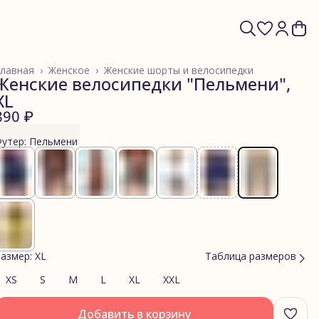
лавная
›
Женское
›
Женские шорты и велосипедки
Женские велосипедки "Пельмени",
XL
890 ₽
утер: Пельмени
азмер: XL
Таблица размеров
XS
S
M
L
XL
XXL
Добавить в корзину