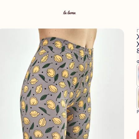
Г
Ф
Р