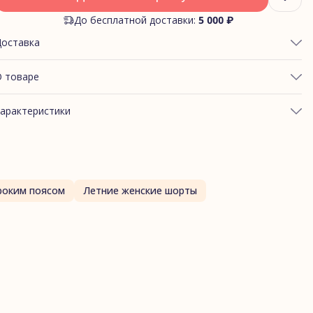
До бесплатной доставки:
5 000 ₽
Доставка
 товаре
БХВАТ ТАЛИИ: 86-91
арактеристики
БХВАТ ЯГОДИЦ: 108-114
ртикул
Велосипедки пельмени
асон пижамы (низ)
Велосипедки
Футер
Пельмени
Размер
XL
роким поясом
Летние женские шорты
руппа склейки
Велосипедки_принт