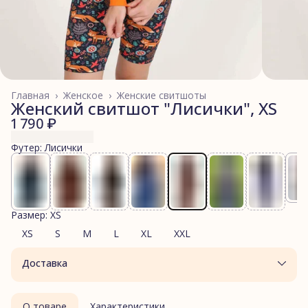
Главная
›
Женское
›
Женские свитшоты
Женский свитшот "Лисички", XS
1 790 ₽
Футер: Лисички
Размер: XS
XS
S
M
L
XL
XXL
Доставка
О товаре
Характеристики