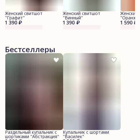
Женский свитшот
Женский свитшот
Женский
"Графит"
"Винный"
"Оранже
1 390 ₽
1 390 ₽
1 590 ₽
Бестселлеры
Раздельный купальник с
Купальник с шортами
шортиками "Абстракция"
"Василек"