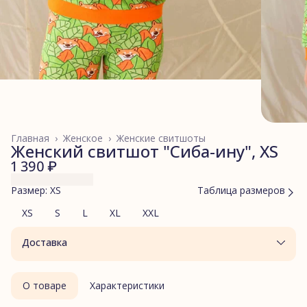
Главная
›
Женское
›
Женские свитшоты
Женский свитшот "Сиба-ину", XS
1 390 ₽
Размер: XS
Таблица размеров
XS
S
L
XL
XXL
Доставка
О товаре
Характеристики