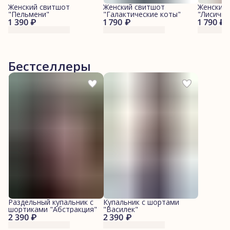
Женский свитшот
Женский свитшот
Женский
"Пельмени"
"Галактические коты"
"Лисички
1 390 ₽
1 790 ₽
1 790 ₽
Бестселлеры
Раздельный купальник с
Купальник с шортами
шортиками "Абстракция"
"Василек"
2 390 ₽
2 390 ₽