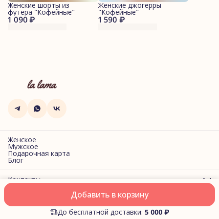
Женские шорты из
Женские джогерры
футера "Кофейные"
"Кофейные"
1 090 ₽
1 590 ₽
Женское
Мужское
Подарочная карта
Блог
Контакты
Адрес
Добавить в корзину
г. Санкт-Петербург, Фучика, 2
Оплата
Доставка
Правила возврата
Реквизиты
Оферта
Политик
Телефон
8 (969) 913-62-29
До бесплатной доставки:
5 000 ₽
Режим работы