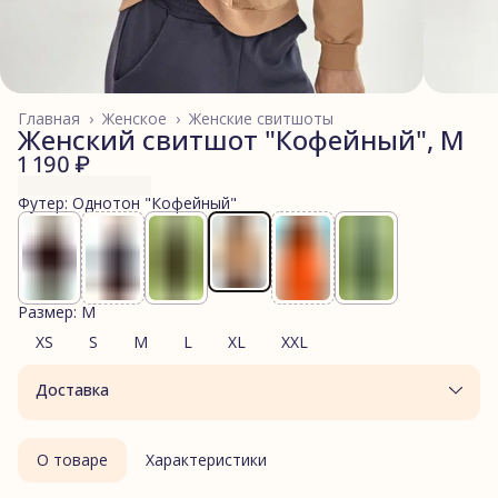
Главная
›
Женское
›
Женские свитшоты
Женский свитшот "Кофейный", M
1 190 ₽
Футер: Однотон "Кофейный"
Размер: M
XS
S
M
L
XL
XXL
Доставка
О товаре
Характеристики