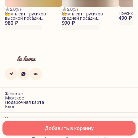
5.0
(
9
)
5.0
(
5
)
Трусики-
Комплект трусиков
Комплект трусиков
490 ₽
высокой посадки
средней посадки
980 ₽
"Драконы/Фисташка"
990 ₽
"Драконы/Фисташка"
Женское
Мужское
Подарочная карта
Блог
Контакты
Адрес
Добавить в корзину
г. Санкт-Петербург, Фучика, 2
Оплата
Доставка
Правила возврата
Реквизиты
Оферта
Политик
Телефон