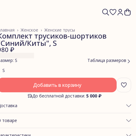
лавная
›
Женское
›
Женские трусы
Комплект трусиков-шортиков
"Синий/Киты", S
980 ₽
азмер: S
Таблица размеров
S
Добавить в корзину
До бесплатной доставки:
5 000 ₽
Доставка
 товаре
БХВАТ ТАЛИИ: 65-71
арактеристики