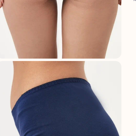
А
Ф
С
С
Х
П
Г