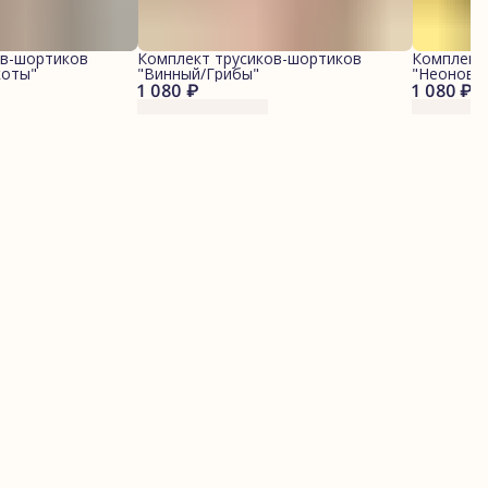
ов-шортиков
Комплект трусиков-шортиков
Комплект
коты"
"Винный/Грибы"
"Неоновы
1 080 ₽
1 080 ₽