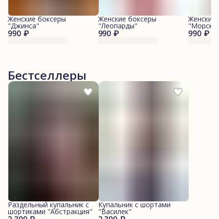
Женские боксеры
Женские боксеры
Женские
"Джинса"
"Леопарды"
"Морские
990 ₽
990 ₽
990 ₽
Бестселлеры
Раздельный купальник с
Купальник с шортами
шортиками "Абстракция"
"Василек"
2 390 ₽
2 390 ₽