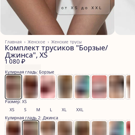
Главная
›
Женское
›
Женские трусы
Комплект трусиков "Борзые/
Джинса", XS
1 080 ₽
Кулирная гладь: Борзые
Размер: XS
XS
S
M
L
XL
XXL
Кулирная гладь 2: Джинса