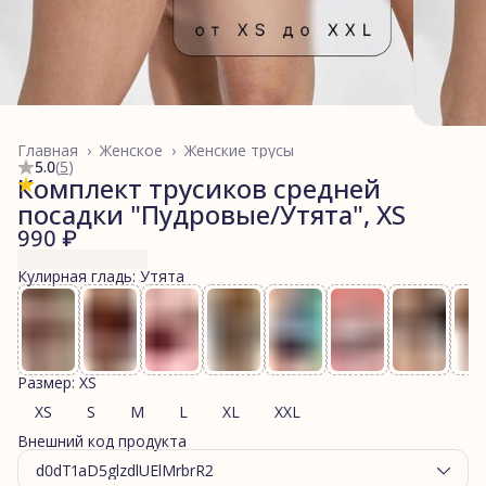
Главная
›
Женское
›
Женские трусы
5.0
(
5
)
Комплект трусиков средней
посадки "Пудровые/Утята", XS
990 ₽
Кулирная гладь: Утята
Размер: XS
XS
S
M
L
XL
XXL
Внешний код продукта
d0dT1aD5glzdlUElMrbrR2