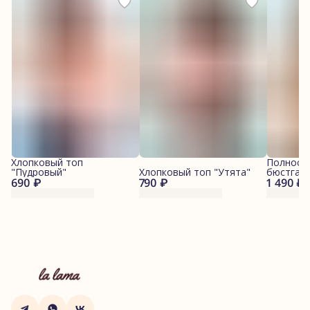
Хлопковый топ
Полност
"Пудровый"
Хлопковый топ "Утята"
бюстгаль
690 ₽
790 ₽
1 490 ₽