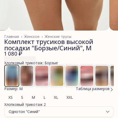
Главная
›
Женское
›
Женские трусы
Комплект трусиков высокой
посадки "Борзые/Синий", M
1 080 ₽
Хлопковый трикотаж: Борзые
Размер: M
Таблица размеров
XS
S
M
L
XL
XXL
Хлопковый трикотаж 2
Однотон "Синий"