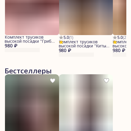
Комплект трусиков
5.0
(
1
)
5.0
(
2
)
высокой посадки "Грибы/
Комплект трусиков
Комплект
980 ₽
Винный"
высокой посадки "Киты/
высокой 
980 ₽
Синий"
980 ₽
"Винный
Бестселлеры