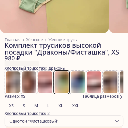
Главная
›
Женское
›
Женские трусы
Комплект трусиков высокой
посадки "Драконы/Фисташка", XS
980 ₽
Хлопковый трикотаж: Драконы
Размер: XS
Таблица размеров
XS
S
M
L
XL
XXL
Хлопковый трикотаж 2
Однотон "Фисташковый"