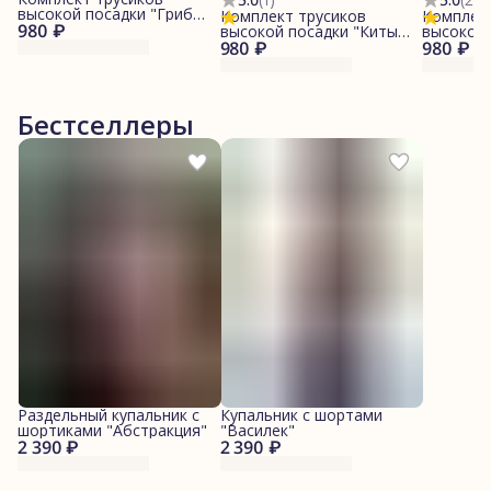
высокой посадки "Грибы/
Комплект трусиков
Комплект
980 ₽
Винный"
высокой посадки "Киты/
высокой 
980 ₽
Синий"
980 ₽
"Винный
Бестселлеры
Раздельный купальник с
Купальник с шортами
шортиками "Абстракция"
"Василек"
2 390 ₽
2 390 ₽