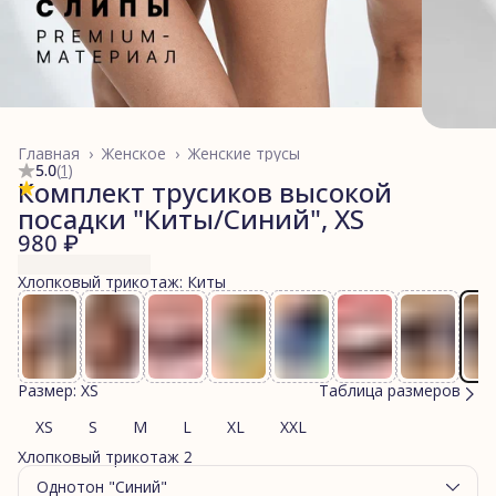
Главная
›
Женское
›
Женские трусы
5.0
(
1
)
Комплект трусиков высокой
посадки "Киты/Синий", XS
980 ₽
Хлопковый трикотаж: Киты
Размер: XS
Таблица размеров
XS
S
M
L
XL
XXL
Хлопковый трикотаж 2
Однотон "Синий"