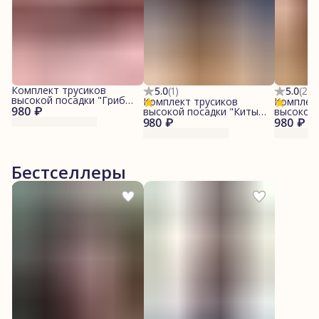
Комплект трусиков
5.0
(
1
)
5.0
(
2
)
высокой посадки "Грибы/
Комплект трусиков
Комплект
980 ₽
Винный"
высокой посадки "Киты/
высокой 
980 ₽
Синий"
980 ₽
"Винный
Бестселлеры