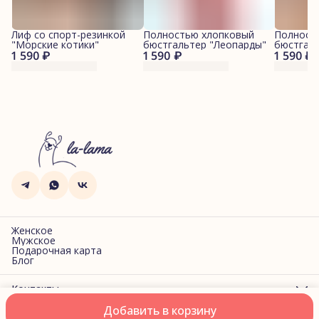
Лиф со спорт-резинкой
Полностью хлопковый
Полност
"Морские котики"
бюстгальтер "Леопарды"
бюстгал
1 590 ₽
1 590 ₽
1 590 ₽
котики"
Женское
Мужское
Подарочная карта
Блог
Контакты
Адрес
Добавить в корзину
г. Санкт-Петербург, Фучика, 2