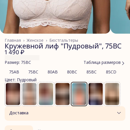
Главная
›
Женское
›
Бюстгальтеры
Кружевной лиф "Пудровый", 75BC
1 490 ₽
Размер: 75BC
Таблица размеров
75AB
75BC
80AB
80BC
85BC
85CD
9
Цвет: Пудровый
Доставка