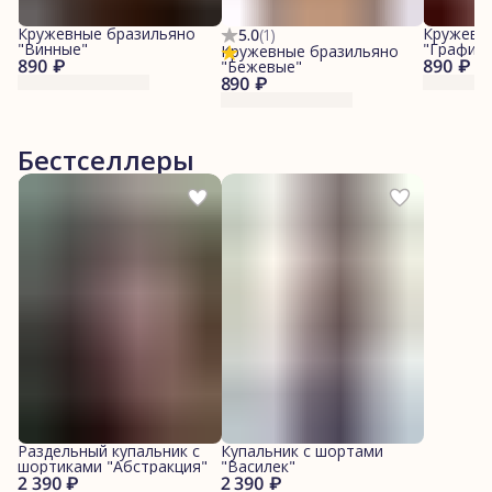
Кружевные бразильяно
Кружевн
5.0
(
1
)
"Винные"
"Графит"
Кружевные бразильяно
890 ₽
890 ₽
"Бежевые"
890 ₽
Бестселлеры
Раздельный купальник с
Купальник с шортами
шортиками "Абстракция"
"Василек"
2 390 ₽
2 390 ₽