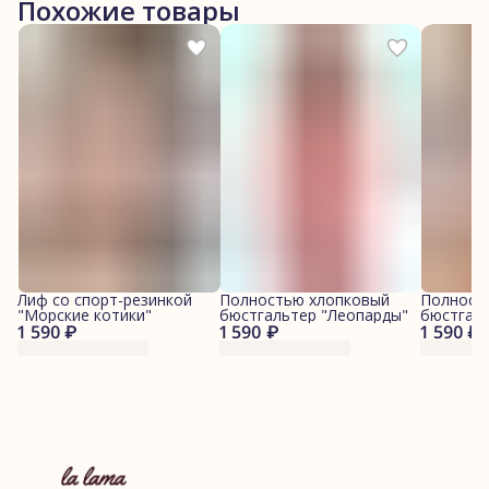
Похожие товары
Лиф со спорт-резинкой
Полностью хлопковый
Полност
"Морские котики"
бюстгальтер "Леопарды"
бюстгал
1 590 ₽
1 590 ₽
1 590 ₽
котики"