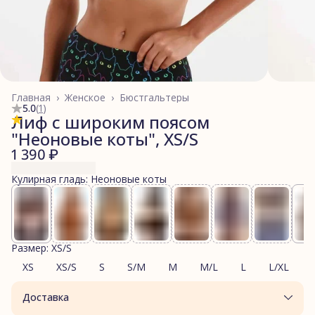
Главная
›
Женское
›
Бюстгальтеры
5.0
(
1
)
Лиф с широким поясом
"Неоновые коты", XS/S
1 390 ₽
Кулирная гладь: Неоновые коты
Размер: XS/S
XS
XS/S
S
S/M
M
M/L
L
L/XL
Доставка