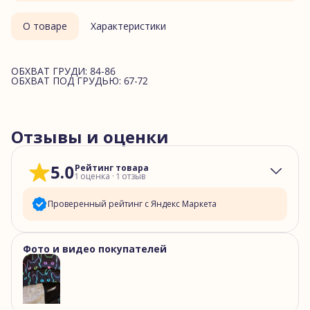
О товаре
Характеристики
ОБХВАТ ГРУДИ: 84-86
ОБХВАТ ПОД ГРУДЬЮ: 67-72
Отзывы и оценки
5.0
Рейтинг товара
1
оценка
·
1
отзыв
Проверенный рейтинг с Яндекс Маркета
5
звёзд
1
Фото и видео покупателей
4
звезды
0
3
звезды
0
2
звезды
0
1
звезда
0