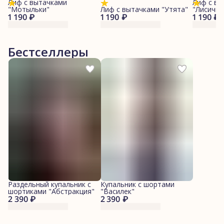
Лиф с вытачками
Лиф с вы
"Мотыльки"
Лиф с вытачками "Утята"
"Лисички
1 190 ₽
1 190 ₽
1 190 ₽
Бестселлеры
Раздельный купальник с
Купальник с шортами
шортиками "Абстракция"
"Василек"
2 390 ₽
2 390 ₽