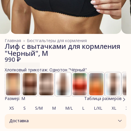
Главная
›
Бюстгальтеры для кормления
Лиф с вытачками для кормления
"Черный", M
990 ₽
Хлопковый трикотаж: Однотон "Чёрный"
Размер: M
Таблица размеров
XS
S
S/M
M
M/L
L
L/XL
XL
XL
Доставка