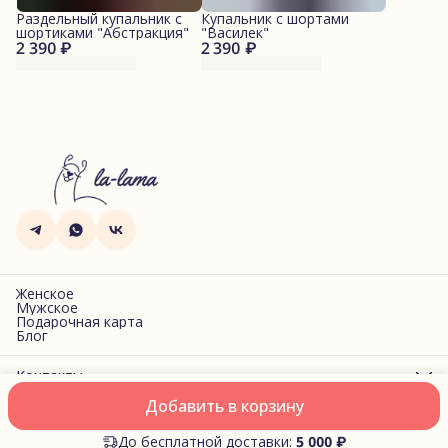
Раздельный купальник с
Купальник с шортами
шортиками "Абстракция"
"Василек"
2 390 ₽
2 390 ₽
Женское
Мужское
Подарочная карта
Блог
Контакты
Адрес
Добавить в корзину
г. Санкт-Петербург, Фучика, 2
Оплата
Доставка
Правила возврата
Реквизиты
Оферта
Политик
Телефон
8 (969) 913-62-29
До бесплатной доставки:
5 000 ₽