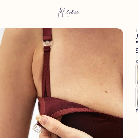
Г
К
Р