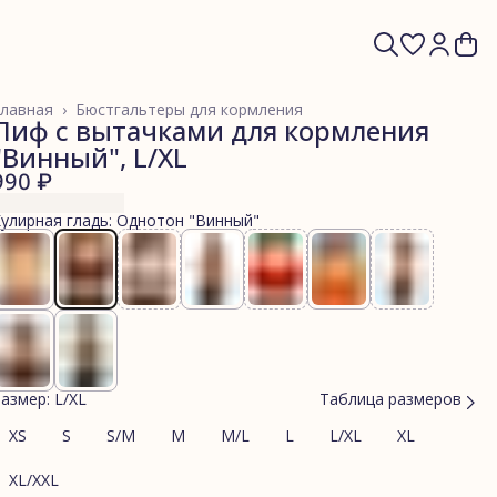
лавная
›
Бюстгальтеры для кормления
Лиф с вытачками для кормления
"Винный", L/XL
990 ₽
улирная гладь: Однотон "Винный"
азмер: L/XL
Таблица размеров
XS
S
S/M
M
M/L
L
L/XL
XL
XL/XXL