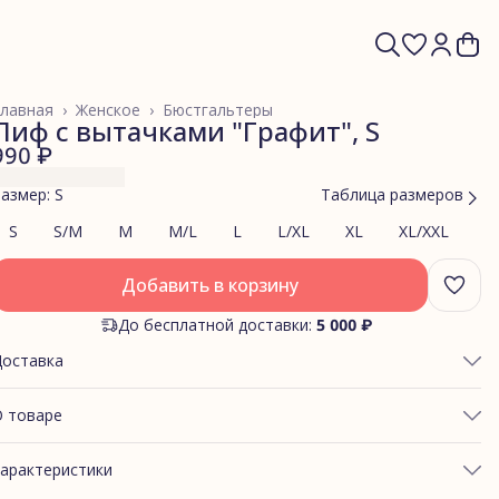
лавная
›
Женское
›
Бюстгальтеры
Лиф с вытачками "Графит", S
990 ₽
азмер: S
Таблица размеров
S
S/M
M
M/L
L
L/XL
XL
XL/XXL
Добавить в корзину
До бесплатной доставки:
5 000 ₽
Доставка
 товаре
БХВАТ ГРУДИ: 84-89
арактеристики
ОБХВАТ ПОД ГРУДЬЮ: 73-78
ПОДХОДИТ ДЛЯ РАЗМЕРА S