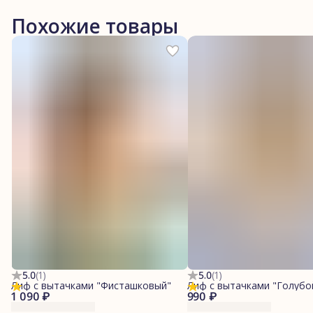
Похожие товары
5.0
(
1
)
5.0
(
1
)
Лиф с вытачками "Фисташковый"
Лиф с вытачками "Голубо
1 090 ₽
990 ₽