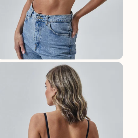
А
С
С
Г