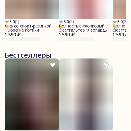
5.0
(
1
)
5.0
(
2
)
5.0
(
2
)
Лиф со спорт-резинкой
Полностью хлопковый
Полност
"Морские котики"
бюстгальтер "Леопарды"
бюстгал
1 590 ₽
1 590 ₽
1 590 ₽
котики"
Бестселлеры