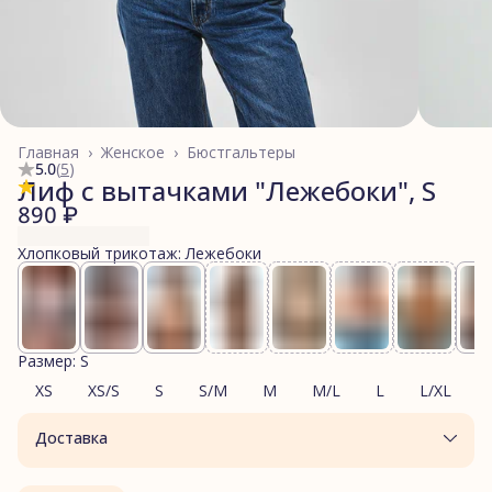
Главная
›
Женское
›
Бюстгальтеры
5.0
(
5
)
Лиф с вытачками "Лежебоки", S
890 ₽
Хлопковый трикотаж: Лежебоки
Размер: S
XS
XS/S
S
S/M
M
M/L
L
L/XL
Доставка