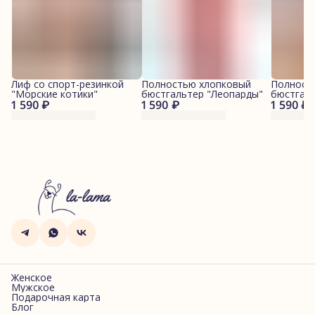
Лиф со спорт-резинкой
Полностью хлопковый
Полност
"Морские котики"
бюстгальтер "Леопарды"
бюстгал
1 590 ₽
1 590 ₽
1 590 ₽
котики"
Женское
Мужское
Подарочная карта
Блог