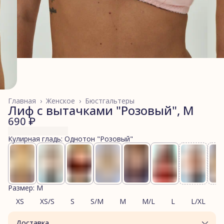
Главная
›
Женское
›
Бюстгальтеры
Лиф с вытачками "Розовый", M
690 ₽
Кулирная гладь: Однотон "Розовый"
Размер: M
XS
XS/S
S
S/M
M
M/L
L
L/XL
Доставка